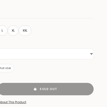
L
XL
XXL
ihat stok
SOLD OUT
About This Product