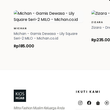
ZIZARA
Zizara - D
MICHAN
Michan - Gamis Dewasa - Lily Square
Seri-2 MILO - Michan.co.id
Rp235.0
Rp185.000
Footer
IKUTI KAMI
Mitra Fashion Muslim Keluarga Anda