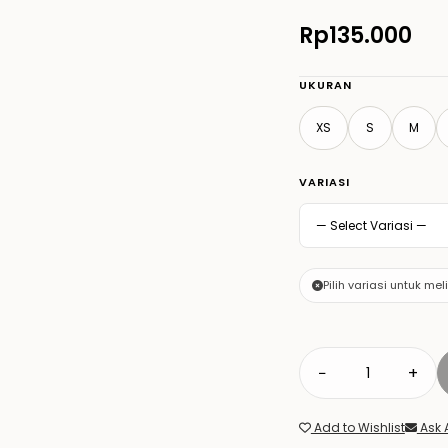
Rp135.000
UKURAN
XS
S
M
VARIASI
Pilih variasi untuk mel
−
+
Add to Wishlist
Ask 