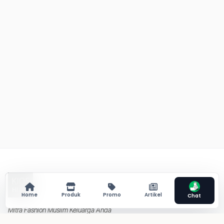
Footer
Home
Produk
Promo
Artikel
Chat
Mitra Fashion Muslim Keluarga Anda