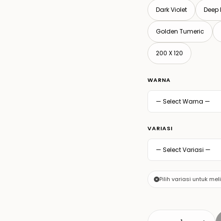
Dark Violet
Deep 
Golden Tumeric
200 X 120
WARNA
VARIASI
Pilih variasi untuk mel