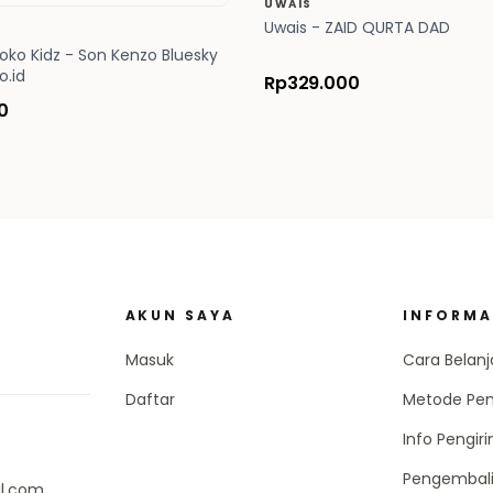
UWAIS
Uwais - ZAID QURTA DAD
oko Kidz - Son Kenzo Bluesky
o.id
Rp329.000
0
AKUN SAYA
INFORMA
Masuk
Cara Belanj
Daftar
Metode Pe
Info Pengir
Pengembal
il.com