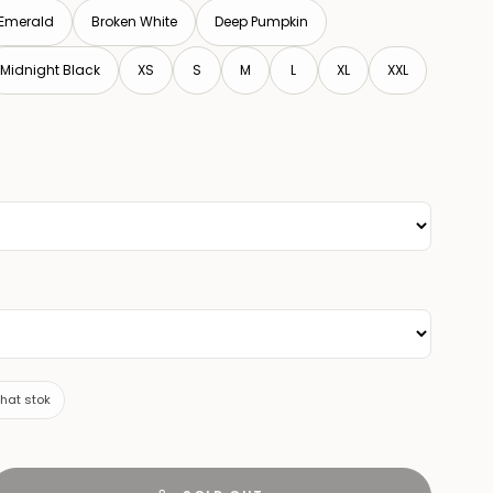
Emerald
Broken White
Deep Pumpkin
Midnight Black
XS
S
M
L
XL
XXL
ihat stok