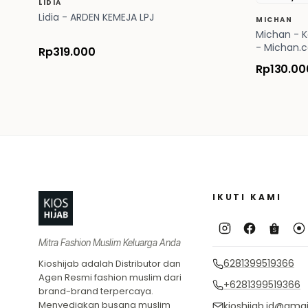
LIDIA
Lidia - ARDEN KEMEJA LPJ
MICHAN
Michan - K
- Michan.c
Rp319.000
Rp130.00
Footer
IKUTI KAMI
Mitra Fashion Muslim Keluarga Anda
6281399519366
Kioshijab adalah Distributor dan
Agen Resmi fashion muslim dari
+6281399519366
brand-brand terpercaya.
Menyediakan busana muslim
kioshijab.id@gma