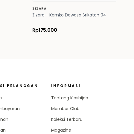
ZIZARA
Zizara - Kemko Dewasa Srikaton 04
Rp175.000
SI PELANGGAN
INFORMASI
a
Tentang Kioshijab
mbayaran
Member Club
iman
Koleksi Terbaru
ian
Magazine